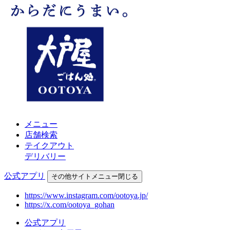
メニュー
店舗検索
テイクアウト
デリバリー
公式アプリ
その他
サイトメニュー
閉じる
https://www.instagram.com/ootoya.jp/
https://x.com/ootoya_gohan
公式アプリ