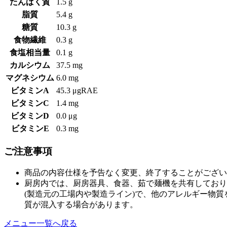
たんぱく質
1.5 g
脂質
5.4 g
糖質
10.3 g
食物繊維
0.3 g
食塩相当量
0.1 g
カルシウム
37.5 mg
マグネシウム
6.0 mg
ビタミンA
45.3 μgRAE
ビタミンC
1.4 mg
ビタミンD
0.0 μg
ビタミンE
0.3 mg
ご注意事項
商品の内容仕様を予告なく変更、終了することがござい
厨房内では、厨房器具、食器、茹で麺機を共有しており
(製造元の工場内や製造ライン)で、他のアレルギー物
質が混入する場合があります。
メニュー一覧へ戻る