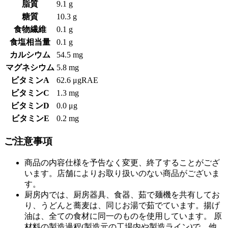
脂質
9.1 g
糖質
10.3 g
食物繊維
0.1 g
食塩相当量
0.1 g
カルシウム
54.5 mg
マグネシウム
5.8 mg
ビタミンA
62.6 μgRAE
ビタミンC
1.3 mg
ビタミンD
0.0 μg
ビタミンE
0.2 mg
ご注意事項
商品の内容仕様を予告なく変更、終了することがござ
います。店舗によりお取り扱いのない商品がございま
す。
厨房内では、厨房器具、食器、茹で麺機を共有してお
り、うどんと蕎麦は、同じお湯で茹でています。揚げ
油は、全ての食材に同一のものを使用しています。 原
材料の製造過程(製造元の工場内や製造ライン)で、他