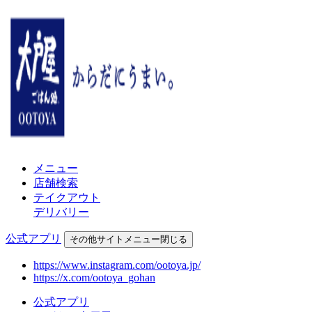
メニュー
店舗検索
テイクアウト
デリバリー
公式アプリ
その他
サイトメニュー
閉じる
https://www.instagram.com/ootoya.jp/
https://x.com/ootoya_gohan
公式アプリ