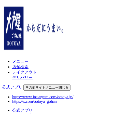
メニュー
店舗検索
テイクアウト
デリバリー
公式アプリ
その他
サイトメニュー
閉じる
https://www.instagram.com/ootoya.jp/
https://x.com/ootoya_gohan
公式アプリ