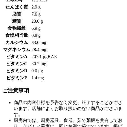
たんぱく質
2.9 g
脂質
7.6 g
糖質
20.0 g
食物繊維
6.9 g
食塩相当量
0.8 g
カルシウム
33.6 mg
マグネシウム
28.4 mg
ビタミンA
207.1 μgRAE
ビタミンC
30.2 mg
ビタミンD
0.0 μg
ビタミンE
1.4 mg
ご注意事項
商品の内容仕様を予告なく変更、終了することがござ
います。店舗によりお取り扱いのない商品がございま
す。
厨房内では、厨房器具、食器、茹で麺機を共有してお
り、うどんと蕎麦は、同じお湯で茹でています。揚げ