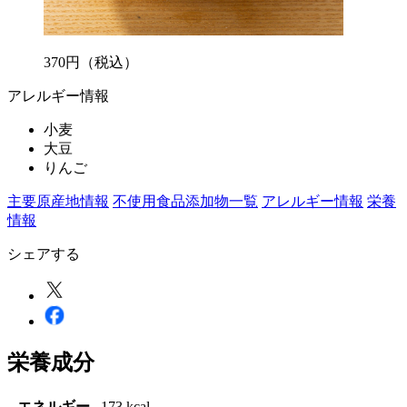
370
円
（税込）
アレルギー情報
小麦
大豆
りんご
主要原産地情報
不使用食品添加物一覧
アレルギー情報
栄養
情報
シェアする
栄養成分
エネルギー
173 kcal