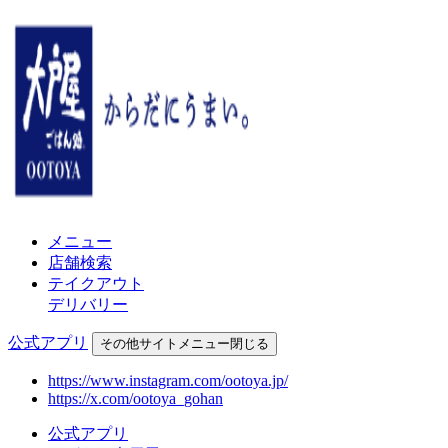
メニュー
店舗検索
テイクアウト
デリバリー
公式アプリ
その他
サイトメニュー
閉じる
https://www.instagram.com/ootoya.jp/
https://x.com/ootoya_gohan
公式アプリ