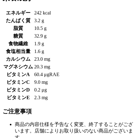
エネルギー
242 kcal
たんぱく質
3.2 g
脂質
10.5 g
糖質
32.9 g
食物繊維
1.9 g
食塩相当量
1.6 g
カルシウム
23.0 mg
マグネシウム
20.3 mg
ビタミンA
60.4 μgRAE
ビタミンC
9.0 mg
ビタミンD
0.2 μg
ビタミンE
2.3 mg
ご注意事項
商品の内容仕様を予告なく変更、終了することがござ
います。店舗によりお取り扱いのない商品がございま
す。