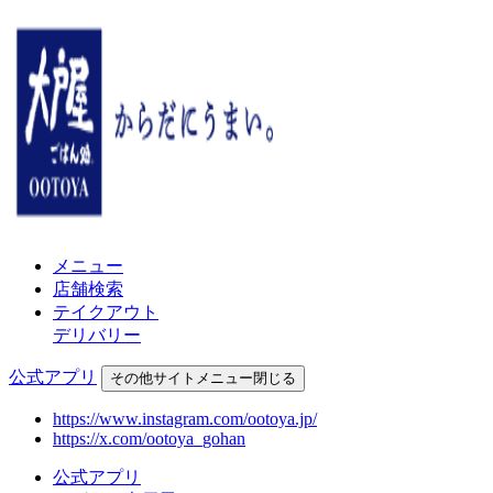
メニュー
店舗検索
テイクアウト
デリバリー
公式アプリ
その他
サイトメニュー
閉じる
https://www.instagram.com/ootoya.jp/
https://x.com/ootoya_gohan
公式アプリ