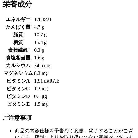
栄養成分
エネルギー
178 kcal
たんぱく質
4.7 g
脂質
10.7 g
糖質
15.4 g
食物繊維
0.3 g
食塩相当量
1.6 g
カルシウム
34.5 mg
マグネシウム
8.3 mg
ビタミンA
13.1 μgRAE
ビタミンC
1.2 mg
ビタミンD
0.1 μg
ビタミンE
1.5 mg
ご注意事項
商品の内容仕様を予告なく変更、終了することがござ
います。店舗によりお取り扱いのない商品がございま