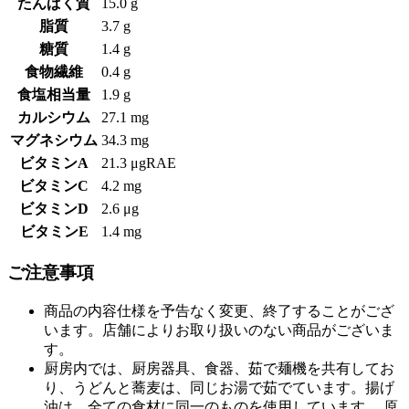
たんぱく質
15.0 g
脂質
3.7 g
糖質
1.4 g
食物繊維
0.4 g
食塩相当量
1.9 g
カルシウム
27.1 mg
マグネシウム
34.3 mg
ビタミンA
21.3 μgRAE
ビタミンC
4.2 mg
ビタミンD
2.6 μg
ビタミンE
1.4 mg
ご注意事項
商品の内容仕様を予告なく変更、終了することがござ
います。店舗によりお取り扱いのない商品がございま
す。
厨房内では、厨房器具、食器、茹で麺機を共有してお
り、うどんと蕎麦は、同じお湯で茹でています。揚げ
油は、全ての食材に同一のものを使用しています。 原