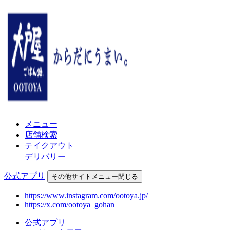
メニュー
店舗検索
テイクアウト
デリバリー
公式アプリ
その他
サイトメニュー
閉じる
https://www.instagram.com/ootoya.jp/
https://x.com/ootoya_gohan
公式アプリ