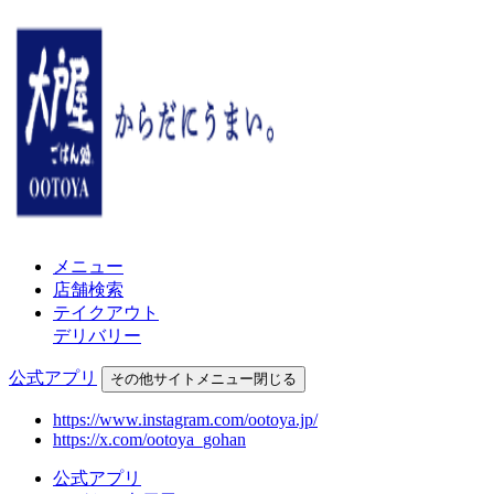
メニュー
店舗検索
テイクアウト
デリバリー
公式アプリ
その他
サイトメニュー
閉じる
https://www.instagram.com/ootoya.jp/
https://x.com/ootoya_gohan
公式アプリ