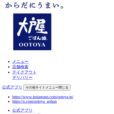
メニュー
店舗検索
テイクアウト
デリバリー
公式アプリ
その他
サイトメニュー
閉じる
https://www.instagram.com/ootoya.jp/
https://x.com/ootoya_gohan
公式アプリ