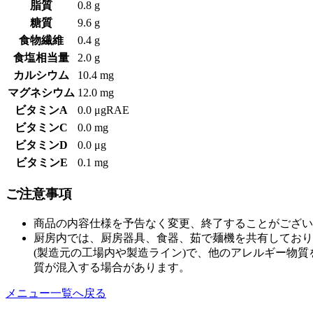
脂質
0.8 g
糖質
9.6 g
食物繊維
0.4 g
食塩相当量
2.0 g
カルシウム
10.4 mg
マグネシウム
12.0 mg
ビタミンA
0.0 μgRAE
ビタミンC
0.0 mg
ビタミンD
0.0 μg
ビタミンE
0.1 mg
ご注意事項
商品の内容仕様を予告なく変更、終了することがござい
厨房内では、厨房器具、食器、茹で麺機を共有しており
(製造元の工場内や製造ライン)で、他のアレルギー物
質が混入する場合があります。
メニュー一覧へ戻る