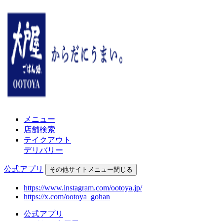
メニュー
店舗検索
テイクアウト
デリバリー
公式アプリ
その他
サイトメニュー
閉じる
https://www.instagram.com/ootoya.jp/
https://x.com/ootoya_gohan
公式アプリ