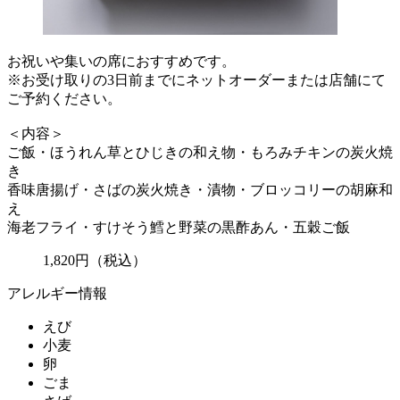
お祝いや集いの席におすすめです。
※お受け取りの3日前までにネットオーダーまたは店舗にて
ご予約ください。
＜内容＞
ご飯・ほうれん草とひじきの和え物・もろみチキンの炭火焼
き
香味唐揚げ・さばの炭火焼き・漬物・ブロッコリーの胡麻和
え
海老フライ・すけそう鱈と野菜の黒酢あん・五穀ご飯
1,820
円
（税込）
アレルギー情報
えび
小麦
卵
ごま