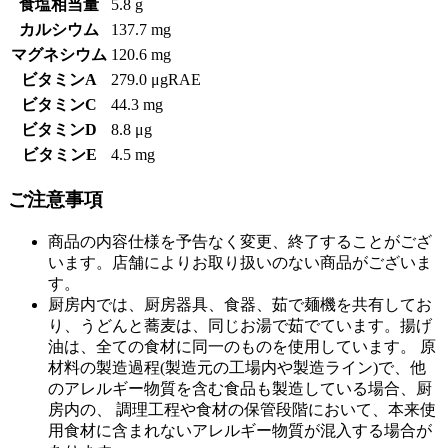
食塩相当量
5.8 g
カルシウム
137.7 mg
マグネシウム
120.6 mg
ビタミンA
279.0 μgRAE
ビタミンC
44.3 mg
ビタミンD
8.8 μg
ビタミンE
4.5 mg
ご注意事項
商品の内容仕様を予告なく変更、終了することがござ
います。店舗によりお取り扱いのない商品がございま
す。
厨房内では、厨房器具、食器、茹で麺機を共有してお
り、うどんと蕎麦は、同じお湯で茹でています。揚げ
油は、全ての食材に同一のものを使用しています。 原
材料の製造過程(製造元の工場内や製造ライン)で、他
のアレルギー物質を含む食品も製造している場合、厨
房内の、 調理工程や食材の保管段階において、本来使
用食材に含まれないアレルギー物質が混入する場合が