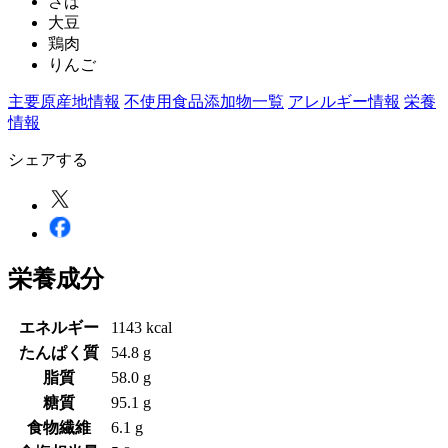
さば
大豆
鶏肉
りんご
主要原産地情報
不使用食品添加物一覧
アレルギー情報
栄養
情報
シェアする
栄養成分
エネルギー
1143 kcal
たんぱく質
54.8 g
脂質
58.0 g
糖質
95.1 g
食物繊維
6.1 g