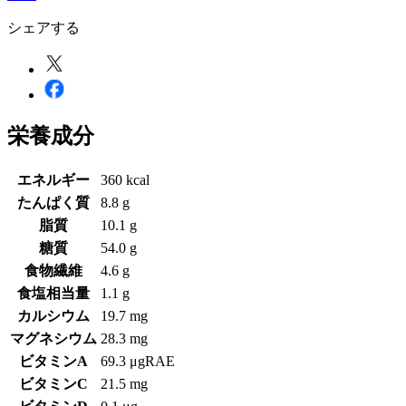
シェアする
栄養成分
エネルギー
360 kcal
たんぱく質
8.8 g
脂質
10.1 g
糖質
54.0 g
食物繊維
4.6 g
食塩相当量
1.1 g
カルシウム
19.7 mg
マグネシウム
28.3 mg
ビタミンA
69.3 μgRAE
ビタミンC
21.5 mg