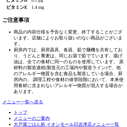
ビタミンD
0.1 μg
ビタミンE
1.4 mg
ご注意事項
商品の内容仕様を予告なく変更、終了することがござ
います。店舗によりお取り扱いのない商品がございま
す。
厨房内では、厨房器具、食器、茹で麺機を共有してお
り、うどんと蕎麦は、同じお湯で茹でています。揚げ
油は、全ての食材に同一のものを使用しています。 原
材料の製造過程(製造元の工場内や製造ライン)で、他
のアレルギー物質を含む食品も製造している場合、厨
房内の、 調理工程や食材の保管段階において、本来使
用食材に含まれないアレルギー物質が混入する場合が
あります。
メニュー一覧へ戻る
トップ
メニューのご案内
大戸屋ごはん処 イオンモール日吉津店メニュー一覧