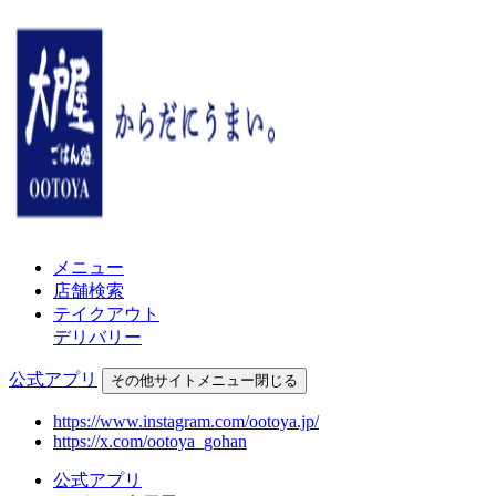
メニュー
店舗検索
テイクアウト
デリバリー
公式アプリ
その他
サイトメニュー
閉じる
https://www.instagram.com/ootoya.jp/
https://x.com/ootoya_gohan
公式アプリ