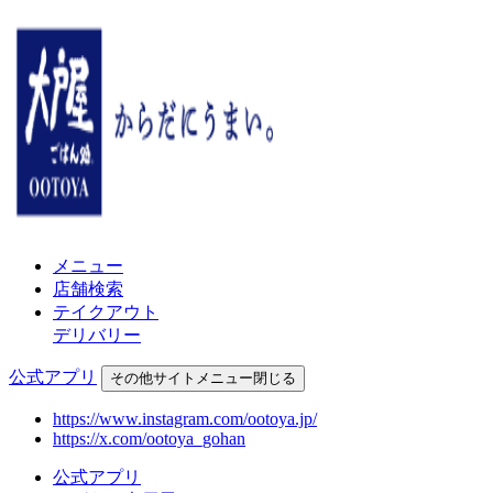
メニュー
店舗検索
テイクアウト
デリバリー
公式アプリ
その他
サイトメニュー
閉じる
https://www.instagram.com/ootoya.jp/
https://x.com/ootoya_gohan
公式アプリ