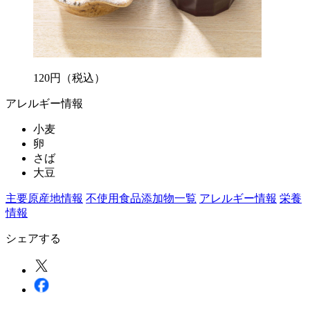
120
円
（税込）
アレルギー情報
小麦
卵
さば
大豆
主要原産地情報
不使用食品添加物一覧
アレルギー情報
栄養
情報
シェアする