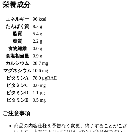
栄養成分
エネルギー
96 kcal
たんぱく質
8.3 g
脂質
5.4 g
糖質
2.2 g
食物繊維
0.0 g
食塩相当量
0.9 g
カルシウム
28.7 mg
マグネシウム
10.6 mg
ビタミンA
78.0 μgRAE
ビタミンC
0.0 mg
ビタミンD
1.1 μg
ビタミンE
0.5 mg
ご注意事項
商品の内容仕様を予告なく変更、終了することがござ
います。店舗によりお取り扱いのない商品がございま