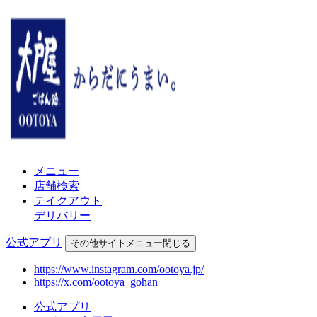
メニュー
店舗検索
テイクアウト
デリバリー
公式アプリ
その他
サイトメニュー
閉じる
https://www.instagram.com/ootoya.jp/
https://x.com/ootoya_gohan
公式アプリ