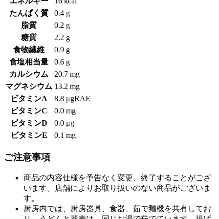
エネルギー
16 kcal
たんぱく質
0.4 g
脂質
0.2 g
糖質
2.2 g
食物繊維
0.9 g
食塩相当量
0.6 g
カルシウム
20.7 mg
マグネシウム
13.2 mg
ビタミンA
8.8 μgRAE
ビタミンC
0.0 mg
ビタミンD
0.0 μg
ビタミンE
0.1 mg
ご注意事項
商品の内容仕様を予告なく変更、終了することがござ
います。店舗によりお取り扱いのない商品がございま
す。
厨房内では、厨房器具、食器、茹で麺機を共有してお
り、うどんと蕎麦は、同じお湯で茹でています。揚げ