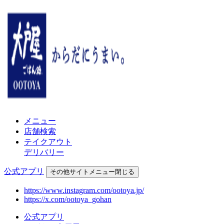
メニュー
店舗検索
テイクアウト
デリバリー
公式アプリ
その他
サイトメニュー
閉じる
https://www.instagram.com/ootoya.jp/
https://x.com/ootoya_gohan
公式アプリ