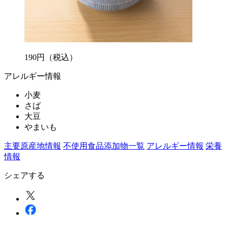
190
円
（税込）
アレルギー情報
小麦
さば
大豆
やまいも
主要原産地情報
不使用食品添加物一覧
アレルギー情報
栄養
情報
シェアする