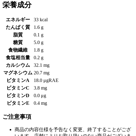
栄養成分
エネルギー
33 kcal
たんぱく質
1.6 g
脂質
0.1 g
糖質
5.0 g
食物繊維
1.8 g
食塩相当量
0.2 g
カルシウム
32.1 mg
マグネシウム
20.7 mg
ビタミンA
18.0 μgRAE
ビタミンC
3.8 mg
ビタミンD
0.0 μg
ビタミンE
0.4 mg
ご注意事項
商品の内容仕様を予告なく変更、終了することがござ
います。店舗によりお取り扱いのない商品がございま