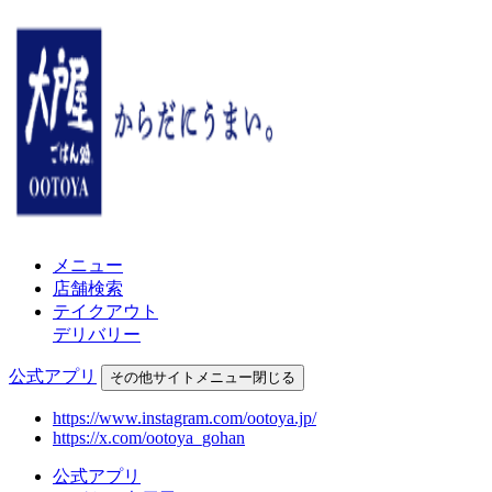
メニュー
店舗検索
テイクアウト
デリバリー
公式アプリ
その他
サイトメニュー
閉じる
https://www.instagram.com/ootoya.jp/
https://x.com/ootoya_gohan
公式アプリ