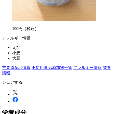
190
円
（税込）
アレルギー情報
えび
小麦
大豆
主要原産地情報
不使用食品添加物一覧
アレルギー情報
栄養
情報
シェアする
栄養成分