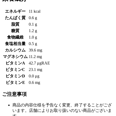
エネルギー
11 kcal
たんぱく質
0.6 g
脂質
0.1 g
糖質
1.2 g
食物繊維
1.0 g
食塩相当量
0.5 g
カルシウム
39.6 mg
マグネシウム
11.2 mg
ビタミンA
42.7 μgRAE
ビタミンC
23.1 mg
ビタミンD
0.0 μg
ビタミンE
0.6 mg
ご注意事項
商品の内容仕様を予告なく変更、終了することがござ
います。店舗によりお取り扱いのない商品がございま
す。