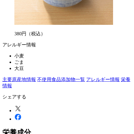
380
円
（税込）
アレルギー情報
小麦
ごま
大豆
主要原産地情報
不使用食品添加物一覧
アレルギー情報
栄養
情報
シェアする
栄養成分