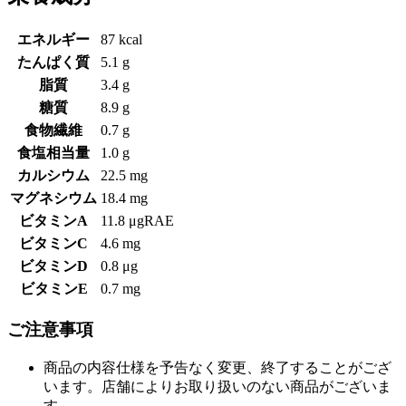
エネルギー
87 kcal
たんぱく質
5.1 g
脂質
3.4 g
糖質
8.9 g
食物繊維
0.7 g
食塩相当量
1.0 g
カルシウム
22.5 mg
マグネシウム
18.4 mg
ビタミンA
11.8 μgRAE
ビタミンC
4.6 mg
ビタミンD
0.8 μg
ビタミンE
0.7 mg
ご注意事項
商品の内容仕様を予告なく変更、終了することがござ
います。店舗によりお取り扱いのない商品がございま
す。