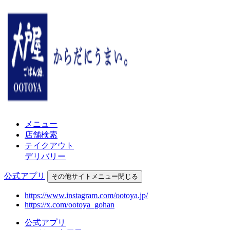
メニュー
店舗検索
テイクアウト
デリバリー
公式アプリ
その他
サイトメニュー
閉じる
https://www.instagram.com/ootoya.jp/
https://x.com/ootoya_gohan
公式アプリ