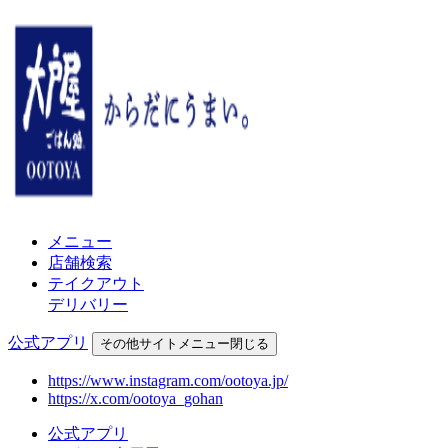
メニュー
店舗検索
テイクアウト
デリバリー
公式アプリ
その他
サイトメニュー
閉じる
https://www.instagram.com/ootoya.jp/
https://x.com/ootoya_gohan
公式アプリ