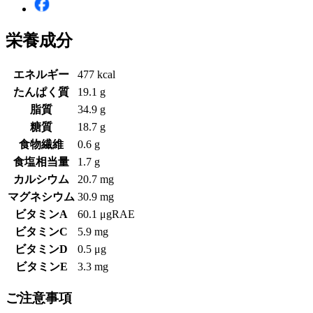
栄養成分
エネルギー
477 kcal
たんぱく質
19.1 g
脂質
34.9 g
糖質
18.7 g
食物繊維
0.6 g
食塩相当量
1.7 g
カルシウム
20.7 mg
マグネシウム
30.9 mg
ビタミンA
60.1 μgRAE
ビタミンC
5.9 mg
ビタミンD
0.5 μg
ビタミンE
3.3 mg
ご注意事項