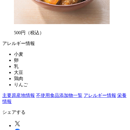
500
円
（税込）
アレルギー情報
小麦
卵
乳
大豆
鶏肉
りんご
主要原産地情報
不使用食品添加物一覧
アレルギー情報
栄養
情報
シェアする