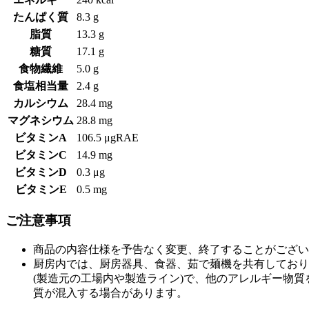
たんぱく質
8.3 g
脂質
13.3 g
糖質
17.1 g
食物繊維
5.0 g
食塩相当量
2.4 g
カルシウム
28.4 mg
マグネシウム
28.8 mg
ビタミンA
106.5 μgRAE
ビタミンC
14.9 mg
ビタミンD
0.3 μg
ビタミンE
0.5 mg
ご注意事項
商品の内容仕様を予告なく変更、終了することがござい
厨房内では、厨房器具、食器、茹で麺機を共有しており
(製造元の工場内や製造ライン)で、他のアレルギー物
質が混入する場合があります。