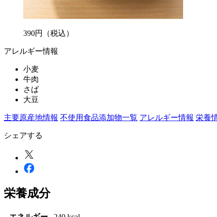
390
円
（税込）
アレルギー情報
小麦
牛肉
さば
大豆
主要原産地情報
不使用食品添加物一覧
アレルギー情報
栄養
シェアする
栄養成分
エネルギー
240 kcal