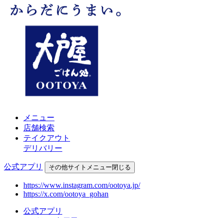
メニュー
店舗検索
テイクアウト
デリバリー
公式アプリ
その他
サイトメニュー
閉じる
https://www.instagram.com/ootoya.jp/
https://x.com/ootoya_gohan
公式アプリ