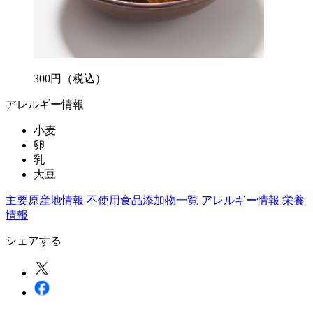
300
円
（税込）
アレルギー情報
小麦
卵
乳
大豆
主要原産地情報
不使用食品添加物一覧
アレルギー情報
栄養
情報
シェアする