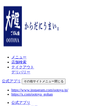
メニュー
店舗検索
テイクアウト
デリバリー
公式アプリ
その他
サイトメニュー
閉じる
https://www.instagram.com/ootoya.jp/
https://x.com/ootoya_gohan
公式アプリ