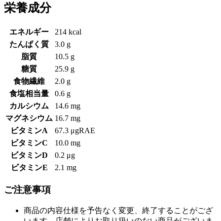
栄養成分
エネルギー
214 kcal
たんぱく質
3.0 g
脂質
10.5 g
糖質
25.9 g
食物繊維
2.0 g
食塩相当量
0.6 g
カルシウム
14.6 mg
マグネシウム
16.7 mg
ビタミンA
67.3 μgRAE
ビタミンC
10.0 mg
ビタミンD
0.2 μg
ビタミンE
2.1 mg
ご注意事項
商品の内容仕様を予告なく変更、終了することがござ
います。店舗によりお取り扱いのない商品がございま