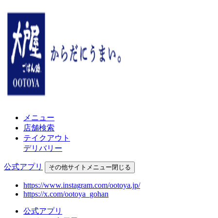
メニュー
店舗検索
テイクアウト
デリバリー
公式アプリ
その他
サイトメニュー
閉じる
https://www.instagram.com/ootoya.jp/
https://x.com/ootoya_gohan
公式アプリ