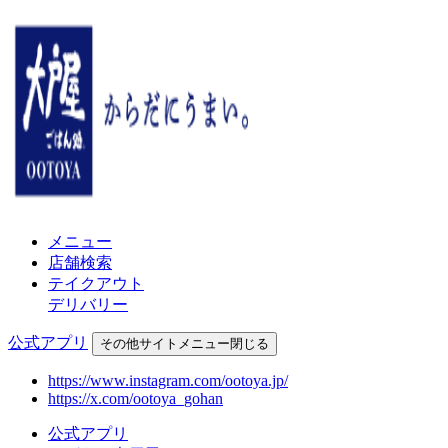
メニュー
店舗検索
テイクアウト
デリバリー
公式アプリ
その他
サイトメニュー
閉じる
https://www.instagram.com/ootoya.jp/
https://x.com/ootoya_gohan
公式アプリ