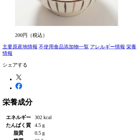
200
円
（税込）
主要原産地情報
不使用食品添加物一覧
アレルギー情報
栄養
情報
シェアする
栄養成分
エネルギー
302 kcal
たんぱく質
4.5 g
脂質
0.5 g