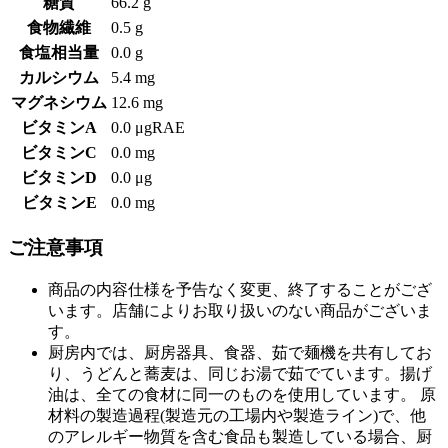
糖質
66.2 g
食物繊維
0.5 g
食塩相当量
0.0 g
カルシウム
5.4 mg
マグネシウム
12.6 mg
ビタミンA
0.0 μgRAE
ビタミンC
0.0 mg
ビタミンD
0.0 μg
ビタミンE
0.0 mg
ご注意事項
商品の内容仕様を予告なく変更、終了することがござ
います。店舗によりお取り扱いのない商品がございま
す。
厨房内では、厨房器具、食器、茹で麺機を共有してお
り、うどんと蕎麦は、同じお湯で茹でています。揚げ
油は、全ての食材に同一のものを使用しています。 原
材料の製造過程(製造元の工場内や製造ライン)で、他
のアレルギー物質を含む食品も製造している場合、厨