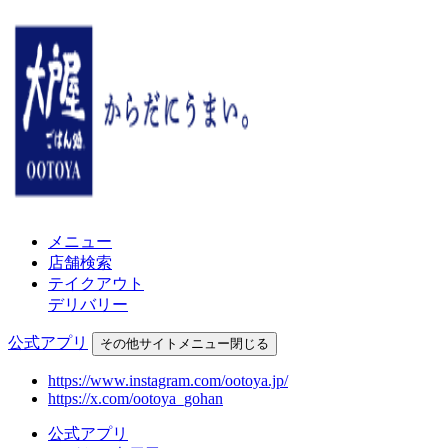
メニュー
店舗検索
テイクアウト
デリバリー
公式アプリ
その他
サイトメニュー
閉じる
https://www.instagram.com/ootoya.jp/
https://x.com/ootoya_gohan
公式アプリ