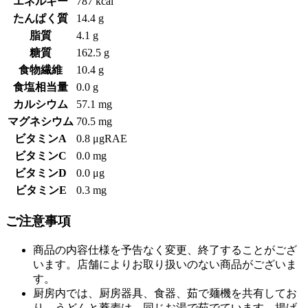
エネルギー
787 kcal
たんぱく質
14.4 g
脂質
4.1 g
糖質
162.5 g
食物繊維
10.4 g
食塩相当量
0.0 g
カルシウム
57.1 mg
マグネシウム
70.5 mg
ビタミンA
0.8 μgRAE
ビタミンC
0.0 mg
ビタミンD
0.0 μg
ビタミンE
0.3 mg
ご注意事項
商品の内容仕様を予告なく変更、終了することがござ
います。店舗によりお取り扱いのない商品がございま
す。
厨房内では、厨房器具、食器、茹で麺機を共有してお
り、うどんと蕎麦は、同じお湯で茹でています。揚げ