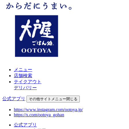
メニュー
店舗検索
テイクアウト
デリバリー
公式アプリ
その他
サイトメニュー
閉じる
https://www.instagram.com/ootoya.jp/
https://x.com/ootoya_gohan
公式アプリ