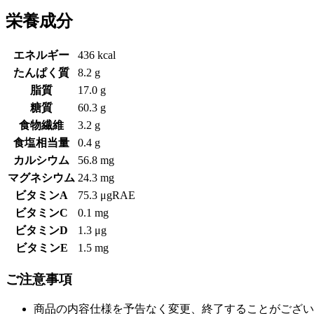
栄養成分
エネルギー
436 kcal
たんぱく質
8.2 g
脂質
17.0 g
糖質
60.3 g
食物繊維
3.2 g
食塩相当量
0.4 g
カルシウム
56.8 mg
マグネシウム
24.3 mg
ビタミンA
75.3 μgRAE
ビタミンC
0.1 mg
ビタミンD
1.3 μg
ビタミンE
1.5 mg
ご注意事項
商品の内容仕様を予告なく変更、終了することがござい