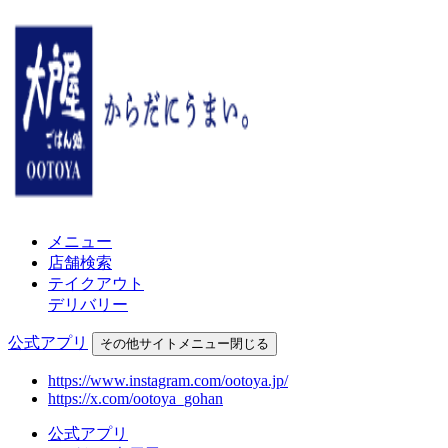
メニュー
店舗検索
テイクアウト
デリバリー
公式アプリ
その他
サイトメニュー
閉じる
https://www.instagram.com/ootoya.jp/
https://x.com/ootoya_gohan
公式アプリ