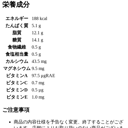
栄養成分
エネルギー
188 kcal
たんぱく質
5.1 g
脂質
12.1 g
糖質
14.1 g
食物繊維
0.5 g
食塩相当量
0.5 g
カルシウム
43.5 mg
マグネシウム
9.5 mg
ビタミンA
97.5 μgRAE
ビタミンC
0.7 mg
ビタミンD
0.5 μg
ビタミンE
1.0 mg
ご注意事項
商品の内容仕様を予告なく変更、終了することがござ
います。店舗によりお取り扱いのない商品がございま