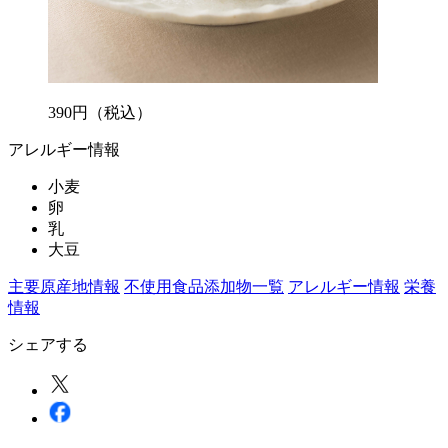
390
円
（税込）
アレルギー情報
小麦
卵
乳
大豆
主要原産地情報
不使用食品添加物一覧
アレルギー情報
栄養
情報
シェアする