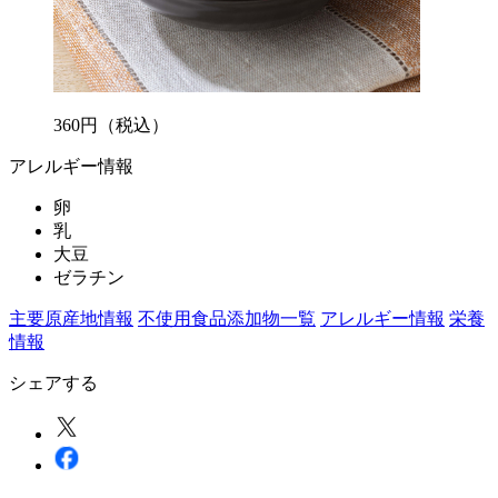
360
円
（税込）
アレルギー情報
卵
乳
大豆
ゼラチン
主要原産地情報
不使用食品添加物一覧
アレルギー情報
栄養
情報
シェアする