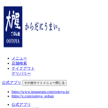
メニュー
店舗検索
テイクアウト
デリバリー
公式アプリ
その他
サイトメニュー
閉じる
https://www.instagram.com/ootoya.jp/
https://x.com/ootoya_gohan
公式アプリ