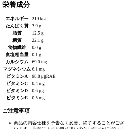
栄養成分
エネルギー
219 kcal
たんぱく質
3.9 g
脂質
12.5 g
糖質
22.1 g
食物繊維
0.0 g
食塩相当量
0.1 g
カルシウム
69.0 mg
マグネシウム
6.1 mg
ビタミンA
98.8 μgRAE
ビタミンC
0.4 mg
ビタミンD
0.6 μg
ビタミンE
0.5 mg
ご注意事項
商品の内容仕様を予告なく変更、終了することがござ
います。店舗によりお取り扱いのない商品がございま