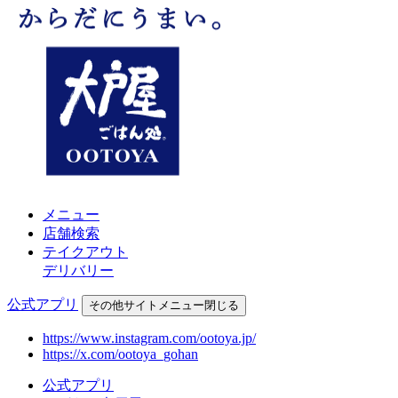
メニュー
店舗検索
テイクアウト
デリバリー
公式アプリ
その他
サイトメニュー
閉じる
https://www.instagram.com/ootoya.jp/
https://x.com/ootoya_gohan
公式アプリ