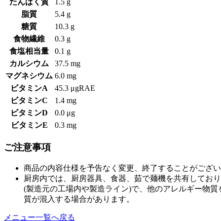
たんぱく質
1.5 g
脂質
5.4 g
糖質
10.3 g
食物繊維
0.3 g
食塩相当量
0.1 g
カルシウム
37.5 mg
マグネシウム
6.0 mg
ビタミンA
45.3 μgRAE
ビタミンC
1.4 mg
ビタミンD
0.0 μg
ビタミンE
0.3 mg
ご注意事項
商品の内容仕様を予告なく変更、終了することがござい
厨房内では、厨房器具、食器、茹で麺機を共有しており
(製造元の工場内や製造ライン)で、他のアレルギー物
質が混入する場合があります。
メニュー一覧へ戻る