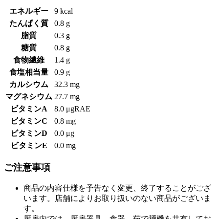
エネルギー
9 kcal
たんぱく質
0.8 g
脂質
0.3 g
糖質
0.8 g
食物繊維
1.4 g
食塩相当量
0.9 g
カルシウム
32.3 mg
マグネシウム
27.7 mg
ビタミンA
8.0 μgRAE
ビタミンC
0.8 mg
ビタミンD
0.0 μg
ビタミンE
0.0 mg
ご注意事項
商品の内容仕様を予告なく変更、終了することがござ
います。店舗によりお取り扱いのない商品がございま
す。
厨房内では、厨房器具、食器、茹で麺機を共有してお