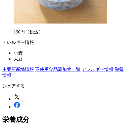
190
円
（税込）
アレルギー情報
小麦
大豆
主要原産地情報
不使用食品添加物一覧
アレルギー情報
栄養
情報
シェアする
栄養成分