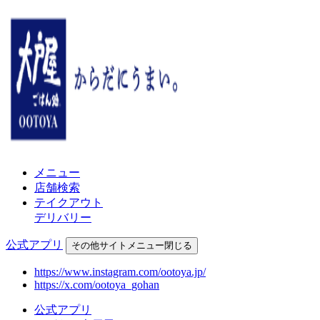
メニュー
店舗検索
テイクアウト
デリバリー
公式アプリ
その他
サイトメニュー
閉じる
https://www.instagram.com/ootoya.jp/
https://x.com/ootoya_gohan
公式アプリ