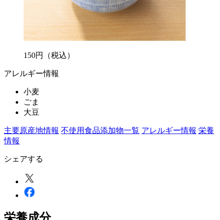
150
円
（税込）
アレルギー情報
小麦
ごま
大豆
主要原産地情報
不使用食品添加物一覧
アレルギー情報
栄養
情報
シェアする
栄養成分