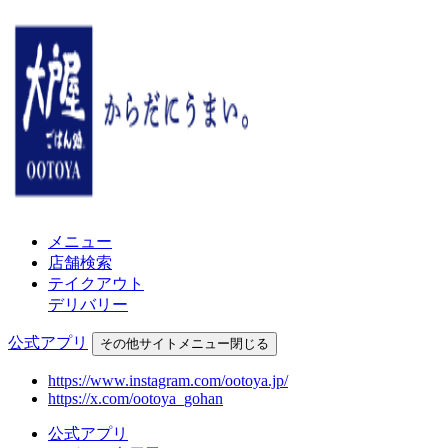
メニュー
店舗検索
テイクアウト
デリバリー
公式アプリ
その他
サイトメニュー
閉じる
https://www.instagram.com/ootoya.jp/
https://x.com/ootoya_gohan
公式アプリ