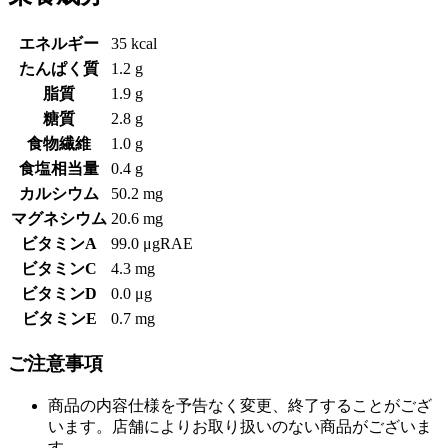
エネルギー
35 kcal
たんぱく質
1.2 g
脂質
1.9 g
糖質
2.8 g
食物繊維
1.0 g
食塩相当量
0.4 g
カルシウム
50.2 mg
マグネシウム
20.6 mg
ビタミンA
99.0 μgRAE
ビタミンC
4.3 mg
ビタミンD
0.0 μg
ビタミンE
0.7 mg
ご注意事項
商品の内容仕様を予告なく変更、終了することがござ
います。店舗によりお取り扱いのない商品がございま
す。