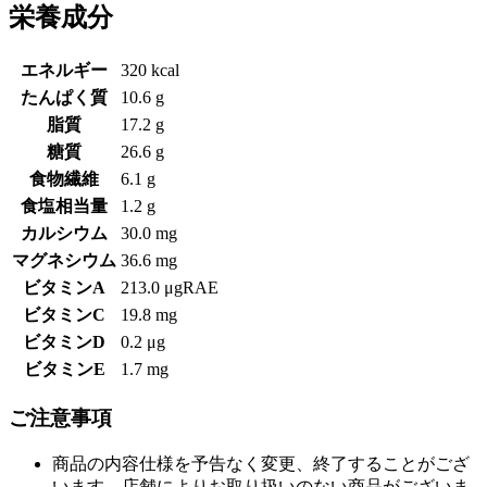
栄養成分
エネルギー
320 kcal
たんぱく質
10.6 g
脂質
17.2 g
糖質
26.6 g
食物繊維
6.1 g
食塩相当量
1.2 g
カルシウム
30.0 mg
マグネシウム
36.6 mg
ビタミンA
213.0 μgRAE
ビタミンC
19.8 mg
ビタミンD
0.2 μg
ビタミンE
1.7 mg
ご注意事項
商品の内容仕様を予告なく変更、終了することがござ
います。店舗によりお取り扱いのない商品がございま