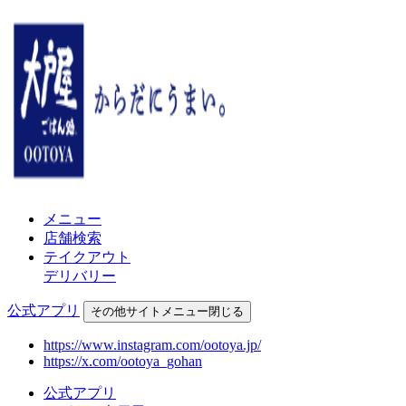
メニュー
店舗検索
テイクアウト
デリバリー
公式アプリ
その他
サイトメニュー
閉じる
https://www.instagram.com/ootoya.jp/
https://x.com/ootoya_gohan
公式アプリ