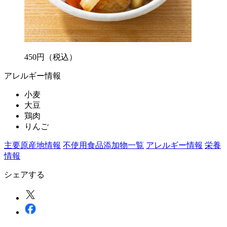
450
円
（税込）
アレルギー情報
小麦
大豆
鶏肉
りんご
主要原産地情報
不使用食品添加物一覧
アレルギー情報
栄養
情報
シェアする