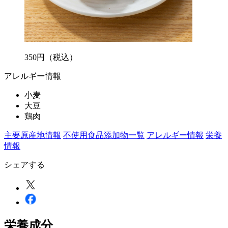
350
円
（税込）
アレルギー情報
小麦
大豆
鶏肉
主要原産地情報
不使用食品添加物一覧
アレルギー情報
栄養
情報
シェアする
栄養成分