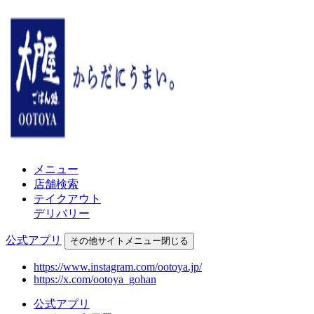
メニュー
店舗検索
テイクアウト
デリバリー
公式アプリ
その他
サイトメニュー
閉じる
https://www.instagram.com/ootoya.jp/
https://x.com/ootoya_gohan
公式アプリ