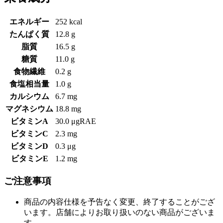
エネルギー
252 kcal
たんぱく質
12.8 g
脂質
16.5 g
糖質
11.0 g
食物繊維
0.2 g
食塩相当量
1.0 g
カルシウム
6.7 mg
マグネシウム
18.8 mg
ビタミンA
30.0 μgRAE
ビタミンC
2.3 mg
ビタミンD
0.3 μg
ビタミンE
1.2 mg
ご注意事項
商品の内容仕様を予告なく変更、終了することがござ
います。店舗によりお取り扱いのない商品がございま
す。