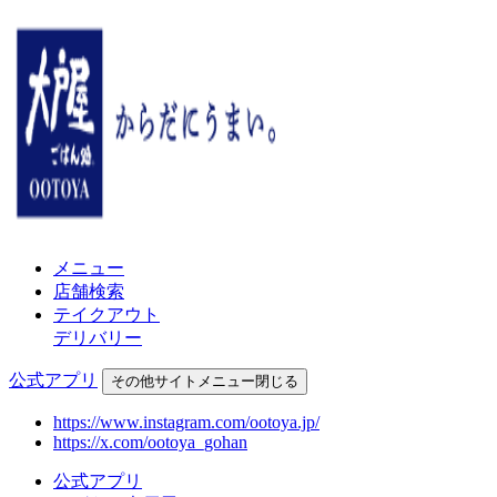
メニュー
店舗検索
テイクアウト
デリバリー
公式アプリ
その他
サイトメニュー
閉じる
https://www.instagram.com/ootoya.jp/
https://x.com/ootoya_gohan
公式アプリ