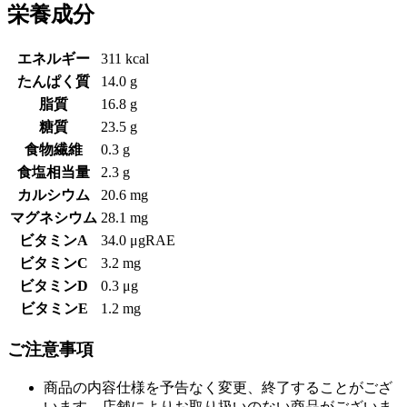
栄養成分
エネルギー
311 kcal
たんぱく質
14.0 g
脂質
16.8 g
糖質
23.5 g
食物繊維
0.3 g
食塩相当量
2.3 g
カルシウム
20.6 mg
マグネシウム
28.1 mg
ビタミンA
34.0 μgRAE
ビタミンC
3.2 mg
ビタミンD
0.3 μg
ビタミンE
1.2 mg
ご注意事項
商品の内容仕様を予告なく変更、終了することがござ
います。店舗によりお取り扱いのない商品がございま