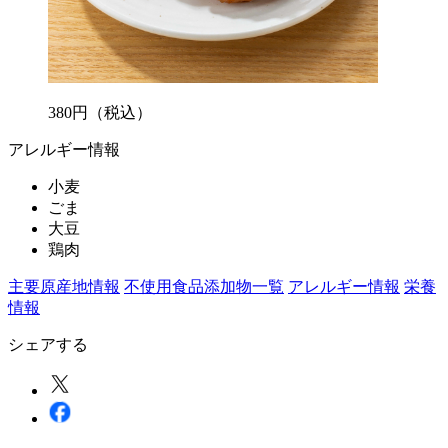
380
円
（税込）
アレルギー情報
小麦
ごま
大豆
鶏肉
主要原産地情報
不使用食品添加物一覧
アレルギー情報
栄養
情報
シェアする