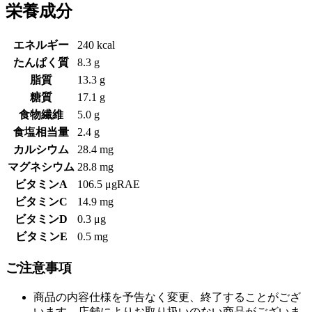
栄養成分
エネルギー
240 kcal
たんぱく質
8.3 g
脂質
13.3 g
糖質
17.1 g
食物繊維
5.0 g
食塩相当量
2.4 g
カルシウム
28.4 mg
マグネシウム
28.8 mg
ビタミンA
106.5 μgRAE
ビタミンC
14.9 mg
ビタミンD
0.3 μg
ビタミンE
0.5 mg
ご注意事項
商品の内容仕様を予告なく変更、終了することがござ
います。店舗によりお取り扱いのない商品がございま