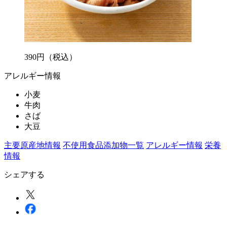
390
円
（税込）
アレルギー情報
小麦
牛肉
さば
大豆
主要原産地情報
不使用食品添加物一覧
アレルギー情報
栄養
情報
シェアする