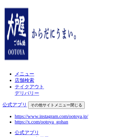
メニュー
店舗検索
テイクアウト
デリバリー
公式アプリ
その他
サイトメニュー
閉じる
https://www.instagram.com/ootoya.jp/
https://x.com/ootoya_gohan
公式アプリ