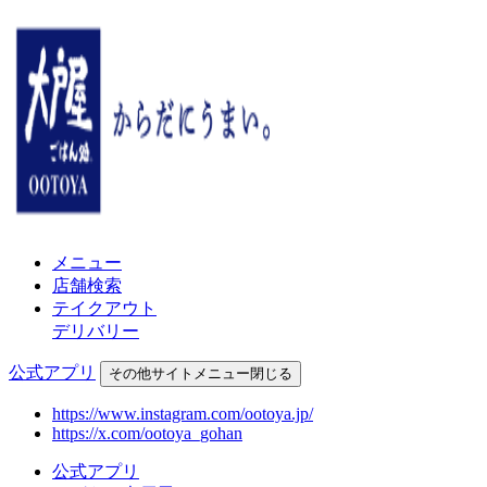
メニュー
店舗検索
テイクアウト
デリバリー
公式アプリ
その他
サイトメニュー
閉じる
https://www.instagram.com/ootoya.jp/
https://x.com/ootoya_gohan
公式アプリ