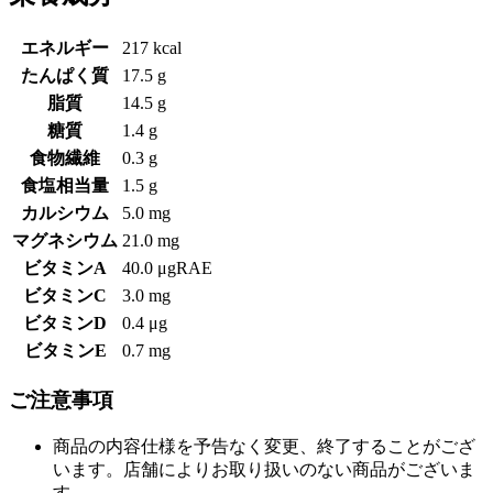
エネルギー
217 kcal
たんぱく質
17.5 g
脂質
14.5 g
糖質
1.4 g
食物繊維
0.3 g
食塩相当量
1.5 g
カルシウム
5.0 mg
マグネシウム
21.0 mg
ビタミンA
40.0 μgRAE
ビタミンC
3.0 mg
ビタミンD
0.4 μg
ビタミンE
0.7 mg
ご注意事項
商品の内容仕様を予告なく変更、終了することがござ
います。店舗によりお取り扱いのない商品がございま
す。