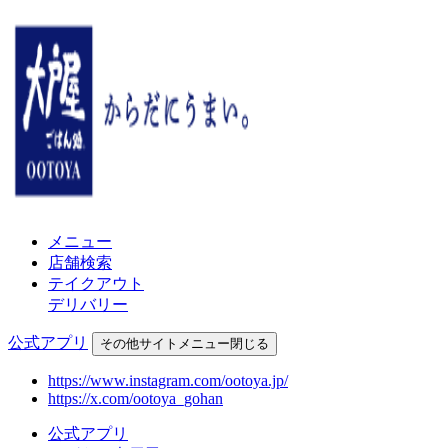
メニュー
店舗検索
テイクアウト
デリバリー
公式アプリ
その他
サイトメニュー
閉じる
https://www.instagram.com/ootoya.jp/
https://x.com/ootoya_gohan
公式アプリ