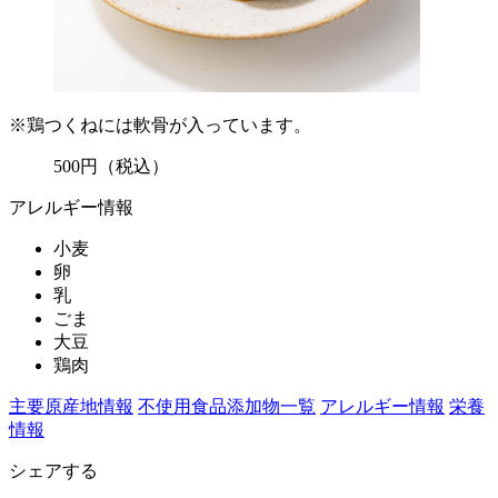
※鶏つくねには軟骨が入っています。
500
円
（税込）
アレルギー情報
小麦
卵
乳
ごま
大豆
鶏肉
主要原産地情報
不使用食品添加物一覧
アレルギー情報
栄養
情報
シェアする