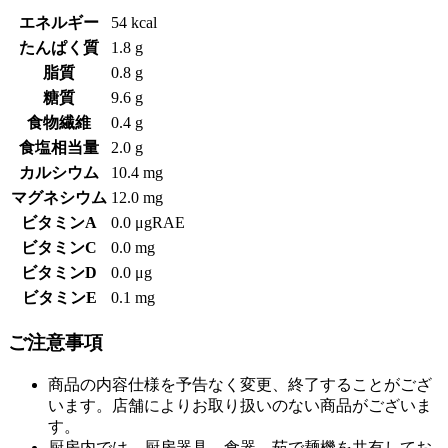
エネルギー
54 kcal
たんぱく質
1.8 g
脂質
0.8 g
糖質
9.6 g
食物繊維
0.4 g
食塩相当量
2.0 g
カルシウム
10.4 mg
マグネシウム
12.0 mg
ビタミンA
0.0 μgRAE
ビタミンC
0.0 mg
ビタミンD
0.0 μg
ビタミンE
0.1 mg
ご注意事項
商品の内容仕様を予告なく変更、終了することがござ
います。店舗によりお取り扱いのない商品がございま
す。
厨房内では、厨房器具、食器、茹で麺機を共有してお