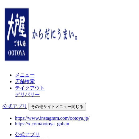
メニュー
店舗検索
テイクアウト
デリバリー
公式アプリ
その他
サイトメニュー
閉じる
https://www.instagram.com/ootoya.jp/
https://x.com/ootoya_gohan
公式アプリ