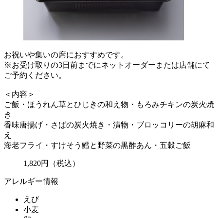
お祝いや集いの席におすすめです。
※お受け取りの3日前までにネットオーダーまたは店舗にて
ご予約ください。
＜内容＞
ご飯・ほうれん草とひじきの和え物・もろみチキンの炭火焼
き
香味唐揚げ・さばの炭火焼き・漬物・ブロッコリーの胡麻和
え
海老フライ・すけそう鱈と野菜の黒酢あん・五穀ご飯
1,820
円
（税込）
アレルギー情報
えび
小麦