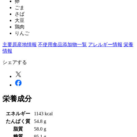
卵
ごま
さば
大豆
鶏肉
りんご
主要原産地情報
不使用食品添加物一覧
アレルギー情報
栄養
情報
シェアする
栄養成分
エネルギー
1143 kcal
たんぱく質
54.8 g
脂質
58.0 g
糖質
95.1 g