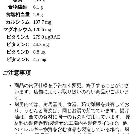
食物繊維
6.1 g
食塩相当量
5.8 g
カルシウム
137.7 mg
マグネシウム
120.6 mg
ビタミンA
279.0 μgRAE
ビタミンC
44.3 mg
ビタミンD
8.8 μg
ビタミンE
4.5 mg
ご注意事項
商品の内容仕様を予告なく変更、終了することがござ
います。店舗によりお取り扱いのない商品がございま
す。
厨房内では、厨房器具、食器、茹で麺機を共有してお
り、うどんと蕎麦は、同じお湯で茹でています。揚げ
油は、全ての食材に同一のものを使用しています。 原
材料の製造過程(製造元の工場内や製造ライン)で、他
のアレルギー物質を含む食品も製造している場合、厨