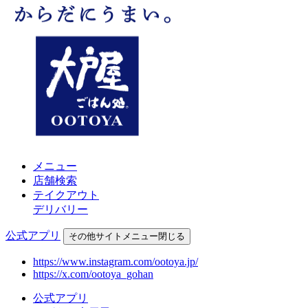
メニュー
店舗検索
テイクアウト
デリバリー
公式アプリ
その他
サイトメニュー
閉じる
https://www.instagram.com/ootoya.jp/
https://x.com/ootoya_gohan
公式アプリ