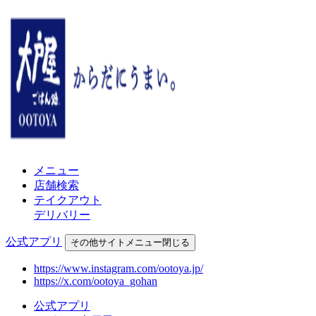
メニュー
店舗検索
テイクアウト
デリバリー
公式アプリ
その他
サイトメニュー
閉じる
https://www.instagram.com/ootoya.jp/
https://x.com/ootoya_gohan
公式アプリ