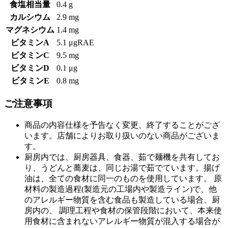
食塩相当量
0.4 g
カルシウム
2.9 mg
マグネシウム
1.4 mg
ビタミンA
5.1 μgRAE
ビタミンC
9.5 mg
ビタミンD
0.1 μg
ビタミンE
0.8 mg
ご注意事項
商品の内容仕様を予告なく変更、終了することがござ
います。店舗によりお取り扱いのない商品がございま
す。
厨房内では、厨房器具、食器、茹で麺機を共有してお
り、うどんと蕎麦は、同じお湯で茹でています。揚げ
油は、全ての食材に同一のものを使用しています。 原
材料の製造過程(製造元の工場内や製造ライン)で、他
のアレルギー物質を含む食品も製造している場合、厨
房内の、 調理工程や食材の保管段階において、本来使
用食材に含まれないアレルギー物質が混入する場合が