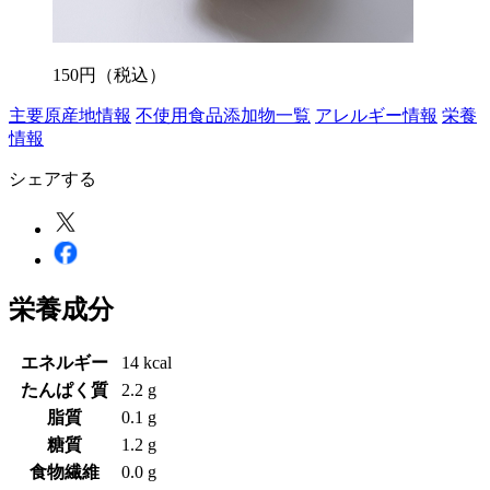
150
円
（税込）
主要原産地情報
不使用食品添加物一覧
アレルギー情報
栄養
情報
シェアする
栄養成分
エネルギー
14 kcal
たんぱく質
2.2 g
脂質
0.1 g
糖質
1.2 g
食物繊維
0.0 g