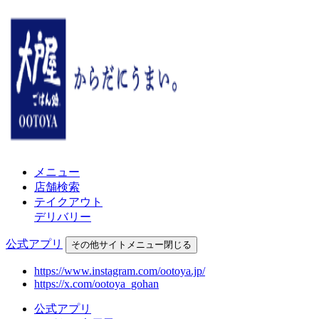
メニュー
店舗検索
テイクアウト
デリバリー
公式アプリ
その他
サイトメニュー
閉じる
https://www.instagram.com/ootoya.jp/
https://x.com/ootoya_gohan
公式アプリ