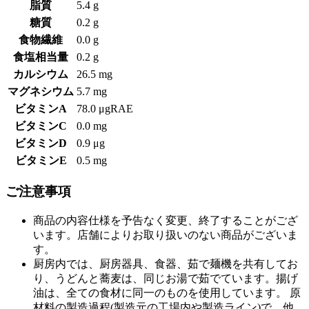
脂質
5.4 g
糖質
0.2 g
食物繊維
0.0 g
食塩相当量
0.2 g
カルシウム
26.5 mg
マグネシウム
5.7 mg
ビタミンA
78.0 μgRAE
ビタミンC
0.0 mg
ビタミンD
0.9 μg
ビタミンE
0.5 mg
ご注意事項
商品の内容仕様を予告なく変更、終了することがござ
います。店舗によりお取り扱いのない商品がございま
す。
厨房内では、厨房器具、食器、茹で麺機を共有してお
り、うどんと蕎麦は、同じお湯で茹でています。揚げ
油は、全ての食材に同一のものを使用しています。 原
材料の製造過程(製造元の工場内や製造ライン)で、他