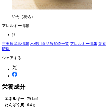
80
円
（税込）
アレルギー情報
卵
主要原産地情報
不使用食品添加物一覧
アレルギー情報
栄養
情報
シェアする
栄養成分
エネルギー
79 kcal
たんぱく質
6.4 g