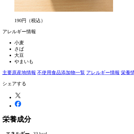
190
円
（税込）
アレルギー情報
小麦
さば
大豆
やまいも
主要原産地情報
不使用食品添加物一覧
アレルギー情報
栄養
シェアする
栄養成分
エネルギー
33 kcal