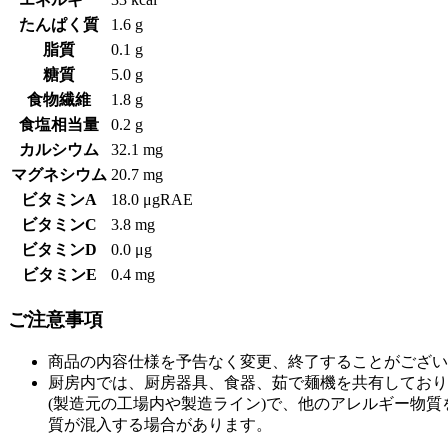
たんぱく質
1.6 g
脂質
0.1 g
糖質
5.0 g
食物繊維
1.8 g
食塩相当量
0.2 g
カルシウム
32.1 mg
マグネシウム
20.7 mg
ビタミンA
18.0 μgRAE
ビタミンC
3.8 mg
ビタミンD
0.0 μg
ビタミンE
0.4 mg
ご注意事項
商品の内容仕様を予告なく変更、終了することがござい
厨房内では、厨房器具、食器、茹で麺機を共有しており
(製造元の工場内や製造ライン)で、他のアレルギー物
質が混入する場合があります。