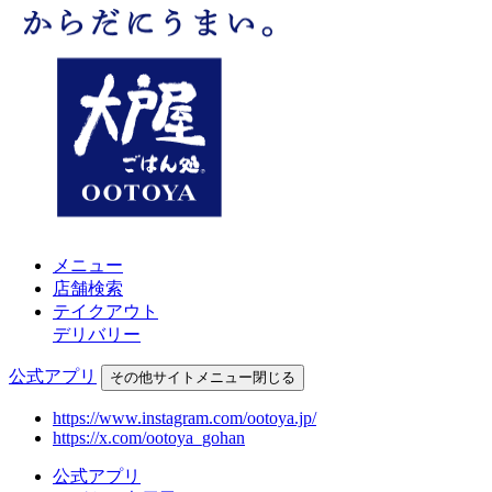
メニュー
店舗検索
テイクアウト
デリバリー
公式アプリ
その他
サイトメニュー
閉じる
https://www.instagram.com/ootoya.jp/
https://x.com/ootoya_gohan
公式アプリ