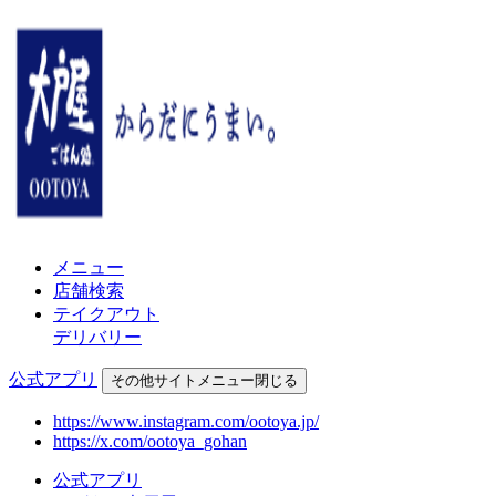
メニュー
店舗検索
テイクアウト
デリバリー
公式アプリ
その他
サイトメニュー
閉じる
https://www.instagram.com/ootoya.jp/
https://x.com/ootoya_gohan
公式アプリ