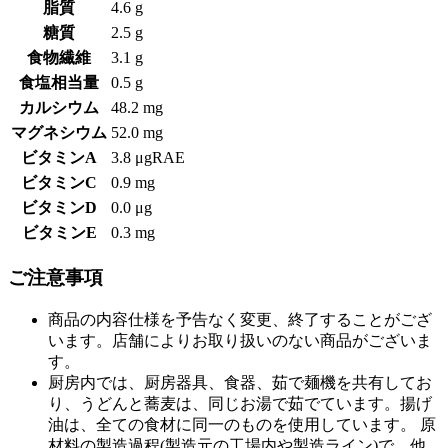
脂質
4.6 g
糖質
2.5 g
食物繊維
3.1 g
食塩相当量
0.5 g
カルシウム
48.2 mg
マグネシウム
52.0 mg
ビタミンA
3.8 μgRAE
ビタミンC
0.9 mg
ビタミンD
0.0 μg
ビタミンE
0.3 mg
ご注意事項
商品の内容仕様を予告なく変更、終了することがござ
います。店舗によりお取り扱いのない商品がございま
す。
厨房内では、厨房器具、食器、茹で麺機を共有してお
り、うどんと蕎麦は、同じお湯で茹でています。揚げ
油は、全ての食材に同一のものを使用しています。 原
材料の製造過程(製造元の工場内や製造ライン)で、他