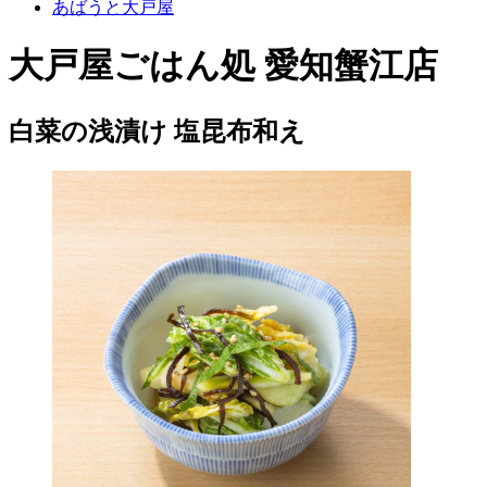
あばうと大戸屋
大戸屋ごはん処 愛知蟹江店
白菜の浅漬け 塩昆布和え