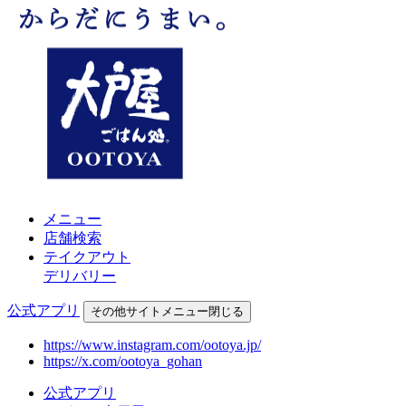
メニュー
店舗検索
テイクアウト
デリバリー
公式アプリ
その他
サイトメニュー
閉じる
https://www.instagram.com/ootoya.jp/
https://x.com/ootoya_gohan
公式アプリ