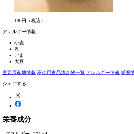
190
円
（税込）
アレルギー情報
小麦
乳
ごま
大豆
主要原産地情報
不使用食品添加物一覧
アレルギー情報
栄養
シェアする
栄養成分
エネルギー
27 kcal