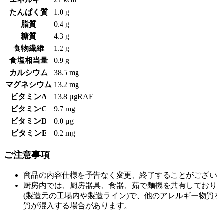
たんぱく質
1.0 g
脂質
0.4 g
糖質
4.3 g
食物繊維
1.2 g
食塩相当量
0.9 g
カルシウム
38.5 mg
マグネシウム
13.2 mg
ビタミンA
13.8 μgRAE
ビタミンC
9.7 mg
ビタミンD
0.0 μg
ビタミンE
0.2 mg
ご注意事項
商品の内容仕様を予告なく変更、終了することがござい
厨房内では、厨房器具、食器、茹で麺機を共有しており
(製造元の工場内や製造ライン)で、他のアレルギー物
質が混入する場合があります。