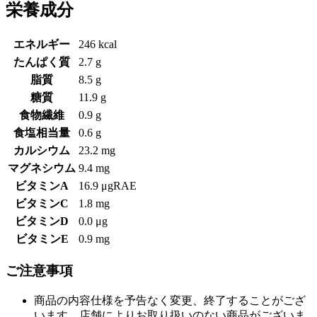
栄養成分
エネルギー
246 kcal
たんぱく質
2.7 g
脂質
8.5 g
糖質
11.9 g
食物繊維
0.9 g
食塩相当量
0.6 g
カルシウム
23.2 mg
マグネシウム
9.4 mg
ビタミンA
16.9 μgRAE
ビタミンC
1.8 mg
ビタミンD
0.0 μg
ビタミンE
0.9 mg
ご注意事項
商品の内容仕様を予告なく変更、終了することがござ
います。店舗によりお取り扱いのない商品がございま