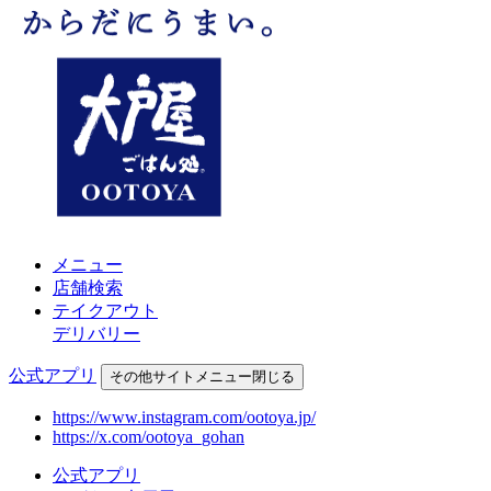
メニュー
店舗検索
テイクアウト
デリバリー
公式アプリ
その他
サイトメニュー
閉じる
https://www.instagram.com/ootoya.jp/
https://x.com/ootoya_gohan
公式アプリ