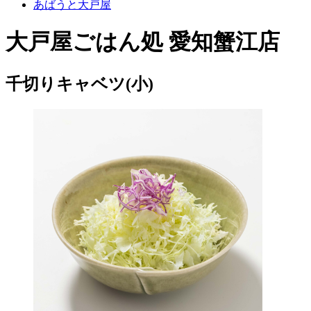
あばうと大戸屋
大戸屋ごはん処 愛知蟹江店
千切りキャベツ(小)