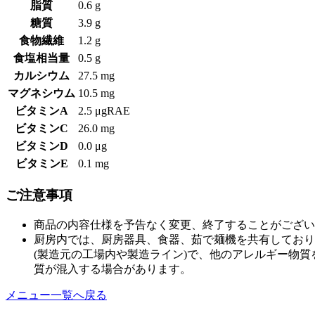
脂質
0.6 g
糖質
3.9 g
食物繊維
1.2 g
食塩相当量
0.5 g
カルシウム
27.5 mg
マグネシウム
10.5 mg
ビタミンA
2.5 μgRAE
ビタミンC
26.0 mg
ビタミンD
0.0 μg
ビタミンE
0.1 mg
ご注意事項
商品の内容仕様を予告なく変更、終了することがござい
厨房内では、厨房器具、食器、茹で麺機を共有しており
(製造元の工場内や製造ライン)で、他のアレルギー物
質が混入する場合があります。
メニュー一覧へ戻る