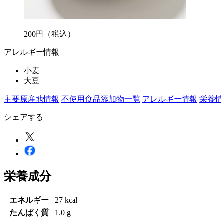
200
円
（税込）
アレルギー情報
小麦
大豆
主要原産地情報
不使用食品添加物一覧
アレルギー情報
栄養
シェアする
栄養成分
エネルギー
27 kcal
たんぱく質
1.0 g