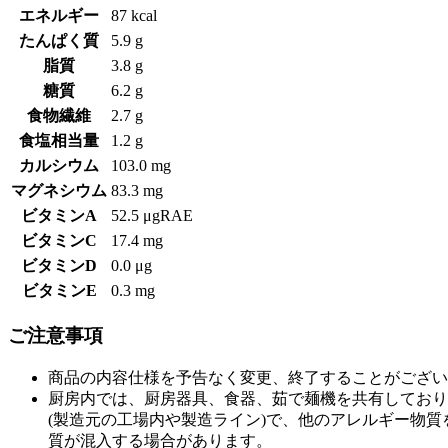
エネルギー
87 kcal
たんぱく質
5.9 g
脂質
3.8 g
糖質
6.2 g
食物繊維
2.7 g
食塩相当量
1.2 g
カルシウム
103.0 mg
マグネシウム
83.3 mg
ビタミンA
52.5 μgRAE
ビタミンC
17.4 mg
ビタミンD
0.0 μg
ビタミンE
0.3 mg
ご注意事項
商品の内容仕様を予告なく変更、終了することがござい
厨房内では、厨房器具、食器、茹で麺機を共有しており
(製造元の工場内や製造ライン)で、他のアレルギー物
質が混入する場合があります。