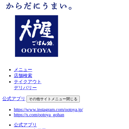
メニュー
店舗検索
テイクアウト
デリバリー
公式アプリ
その他
サイトメニュー
閉じる
https://www.instagram.com/ootoya.jp/
https://x.com/ootoya_gohan
公式アプリ