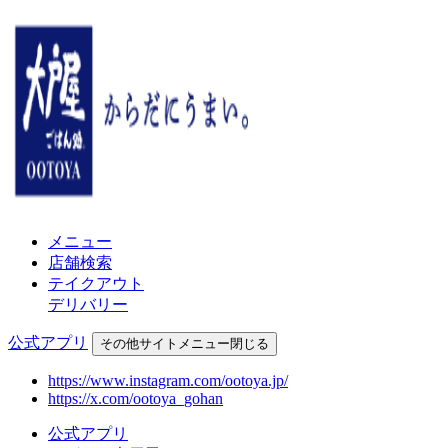
メニュー
店舗検索
テイクアウト
デリバリー
公式アプリ
その他
サイトメニュー
閉じる
https://www.instagram.com/ootoya.jp/
https://x.com/ootoya_gohan
公式アプリ