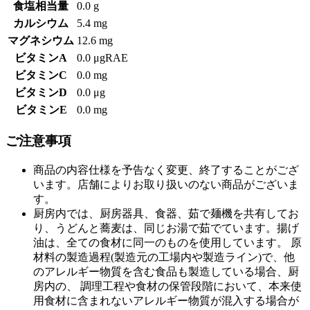
食塩相当量
0.0 g
カルシウム
5.4 mg
マグネシウム
12.6 mg
ビタミンA
0.0 μgRAE
ビタミンC
0.0 mg
ビタミンD
0.0 μg
ビタミンE
0.0 mg
ご注意事項
商品の内容仕様を予告なく変更、終了することがござ
います。店舗によりお取り扱いのない商品がございま
す。
厨房内では、厨房器具、食器、茹で麺機を共有してお
り、うどんと蕎麦は、同じお湯で茹でています。揚げ
油は、全ての食材に同一のものを使用しています。 原
材料の製造過程(製造元の工場内や製造ライン)で、他
のアレルギー物質を含む食品も製造している場合、厨
房内の、 調理工程や食材の保管段階において、本来使
用食材に含まれないアレルギー物質が混入する場合が