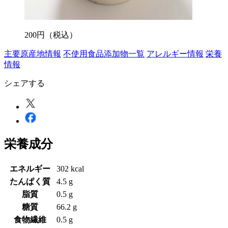
200
円
（税込）
主要原産地情報
不使用食品添加物一覧
アレルギー情報
栄養
情報
シェアする
栄養成分
エネルギー
302 kcal
たんぱく質
4.5 g
脂質
0.5 g
糖質
66.2 g
食物繊維
0.5 g