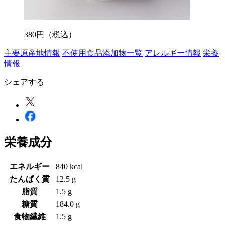
380
円
（税込）
主要原産地情報
不使用食品添加物一覧
アレルギー情報
栄養
情報
シェアする
栄養成分
エネルギー
840 kcal
たんぱく質
12.5 g
脂質
1.5 g
糖質
184.0 g
食物繊維
1.5 g