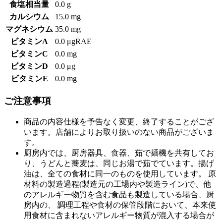
食塩相当量
0.0 g
カルシウム
15.0 mg
マグネシウム
35.0 mg
ビタミンA
0.0 μgRAE
ビタミンC
0.0 mg
ビタミンD
0.0 μg
ビタミンE
0.0 mg
ご注意事項
商品の内容仕様を予告なく変更、終了することがござ
います。店舗によりお取り扱いのない商品がございま
す。
厨房内では、厨房器具、食器、茹で麺機を共有してお
り、うどんと蕎麦は、同じお湯で茹でています。揚げ
油は、全ての食材に同一のものを使用しています。 原
材料の製造過程(製造元の工場内や製造ライン)で、他
のアレルギー物質を含む食品も製造している場合、厨
房内の、 調理工程や食材の保管段階において、本来使
用食材に含まれないアレルギー物質が混入する場合が