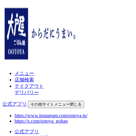
メニュー
店舗検索
テイクアウト
デリバリー
公式アプリ
その他
サイトメニュー
閉じる
https://www.instagram.com/ootoya.jp/
https://x.com/ootoya_gohan
公式アプリ