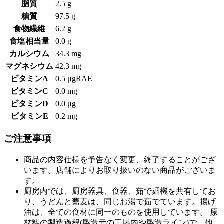
脂質
2.5 g
糖質
97.5 g
食物繊維
6.2 g
食塩相当量
0.0 g
カルシウム
34.3 mg
マグネシウム
42.3 mg
ビタミンA
0.5 μgRAE
ビタミンC
0.0 mg
ビタミンD
0.0 μg
ビタミンE
0.2 mg
ご注意事項
商品の内容仕様を予告なく変更、終了することがござ
います。店舗によりお取り扱いのない商品がございま
す。
厨房内では、厨房器具、食器、茹で麺機を共有してお
り、うどんと蕎麦は、同じお湯で茹でています。揚げ
油は、全ての食材に同一のものを使用しています。 原
材料の製造過程(製造元の工場内や製造ライン)で、他