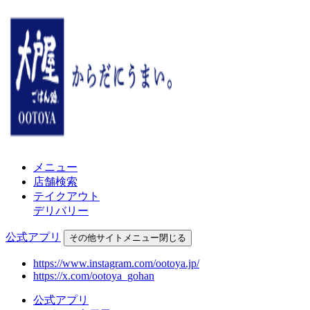
メニュー
店舗検索
テイクアウト
デリバリー
公式アプリ
その他
サイトメニュー
閉じる
https://www.instagram.com/ootoya.jp/
https://x.com/ootoya_gohan
公式アプリ