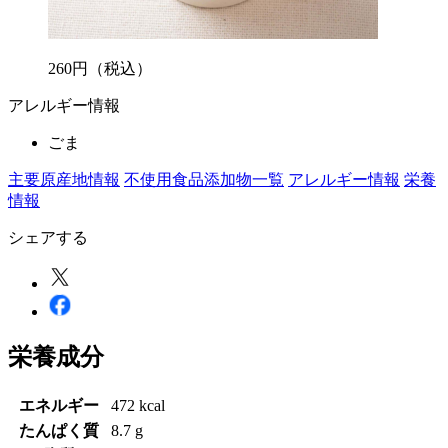
260
円
（税込）
アレルギー情報
ごま
主要原産地情報
不使用食品添加物一覧
アレルギー情報
栄養
情報
シェアする
栄養成分
エネルギー
472 kcal
たんぱく質
8.7 g