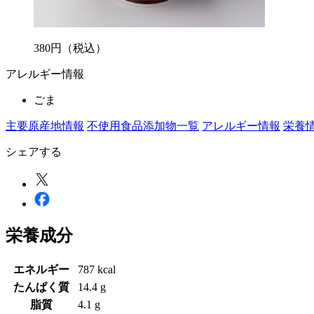
380
円
（税込）
アレルギー情報
ごま
主要原産地情報
不使用食品添加物一覧
アレルギー情報
栄養
シェアする
栄養成分
エネルギー
787 kcal
たんぱく質
14.4 g
脂質
4.1 g