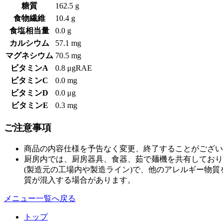
糖質
162.5 g
食物繊維
10.4 g
食塩相当量
0.0 g
カルシウム
57.1 mg
マグネシウム
70.5 mg
ビタミンA
0.8 μgRAE
ビタミンC
0.0 mg
ビタミンD
0.0 μg
ビタミンE
0.3 mg
ご注意事項
商品の内容仕様を予告なく変更、終了することがござい
厨房内では、厨房器具、食器、茹で麺機を共有しており
(製造元の工場内や製造ライン)で、他のアレルギー物
質が混入する場合があります。
メニュー一覧へ戻る
トップ