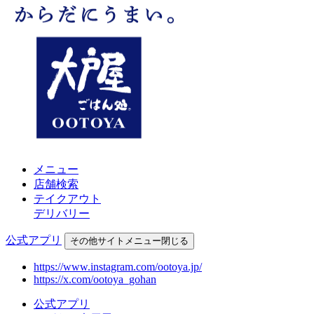
メニュー
店舗検索
テイクアウト
デリバリー
公式アプリ
その他
サイトメニュー
閉じる
https://www.instagram.com/ootoya.jp/
https://x.com/ootoya_gohan
公式アプリ