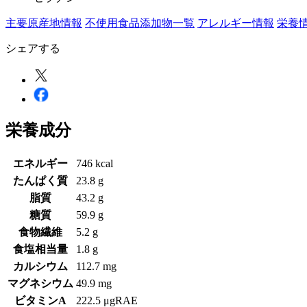
主要原産地情報
不使用食品添加物一覧
アレルギー情報
栄養
シェアする
栄養成分
エネルギー
746 kcal
たんぱく質
23.8 g
脂質
43.2 g
糖質
59.9 g
食物繊維
5.2 g
食塩相当量
1.8 g
カルシウム
112.7 mg
マグネシウム
49.9 mg
ビタミンA
222.5 μgRAE