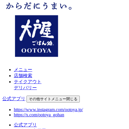
メニュー
店舗検索
テイクアウト
デリバリー
公式アプリ
その他
サイトメニュー
閉じる
https://www.instagram.com/ootoya.jp/
https://x.com/ootoya_gohan
公式アプリ