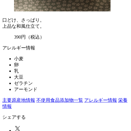
口どけ、さっぱり。
上品な和風仕立て。
390
円
（税込）
アレルギー情報
小麦
卵
乳
大豆
ゼラチン
アーモンド
主要原産地情報
不使用食品添加物一覧
アレルギー情報
栄養
情報
シェアする