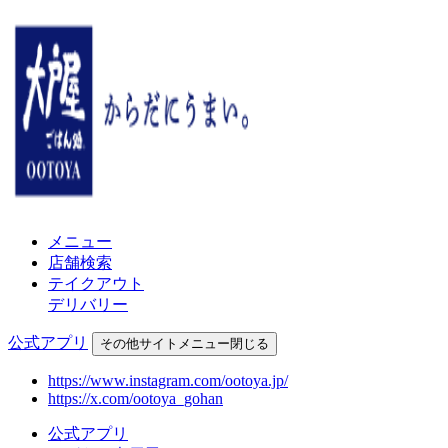
メニュー
店舗検索
テイクアウト
デリバリー
公式アプリ
その他
サイトメニュー
閉じる
https://www.instagram.com/ootoya.jp/
https://x.com/ootoya_gohan
公式アプリ